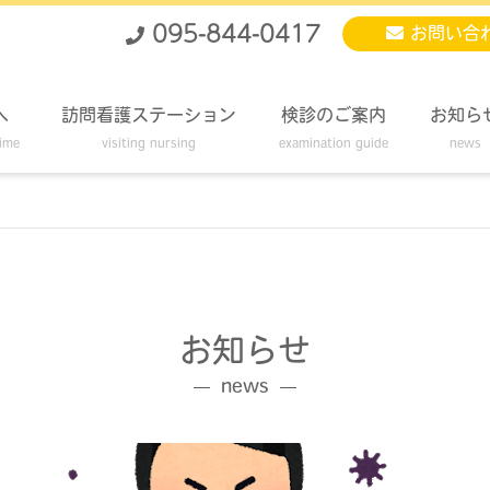
095-844-0417
お問い合
へ
訪問看護ステーション
検診のご案内
お知ら
time
visiting nursing
examination guide
news
お知らせ
news