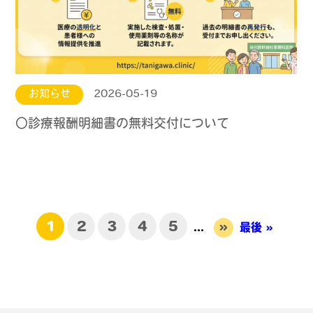
お知らせ
2026-05-19
〇診療報酬明細書の無料交付について
1
2
3
4
5
»
...
最後 »