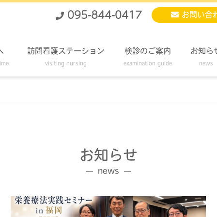
095-844-0417
お問い合
へ
訪問看護ステーション
検診のご案内
お知ら
time
visiting nursing
examination guide
news
お知らせ
news