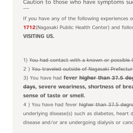
Caution to those who have symptoms such
If you have any of the following experiences 
1712
(Nagasaki Public Health Center) and follo
VISITING US.
1)
You had contact with a known or possible
2 )
You traveled outside of Nagasaki Prefectur
3) You have had
fever
higher than 37.5 de
days
, severe weariness, shortness of bre
sense of taste or smell.
4 ) You have had fever
higher than 37.5 degre
underlying disease(s) such as diabetes, heart d
disease and/or are undergoing dialysis or can