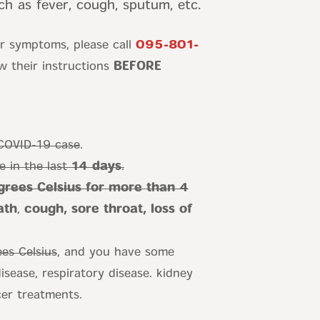
 as fever, cough, sputum, etc.
or symptoms, please call
095-801-
w their instructions
BEFORE
 COVID-19 case
.
e in the last
14 days
.
grees Celsius for more than 4
ath
,
cough, sore throat, loss of
es Celsius
, and you have some
isease, respiratory disease. kidney
cer treatments.