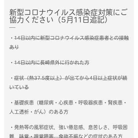
新型コロナウイルス感染症対策にご
協力ください（5月11日追記）
・
14日以内に新型コロナウイルス感染症患者との接触
あり
・
14日以内に長崎県外に行かれた方
・
症状（熱37.5度以上）が出てから4日以上症状が続
いている
・基礎疾患（糖尿病・心疾患・呼吸器疾患・腎疾患・
人工透析・がん）のある方
・発熱等の風邪症状、強い倦怠感、息苦しさ、呼吸困
難、
味覚・嗅覚障害、食欲不振
などの症状のある方