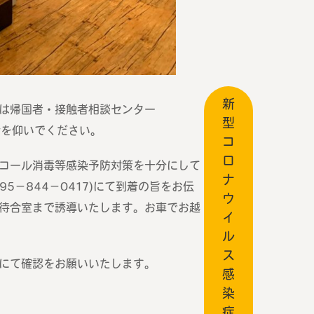
新
は帰国者・接触者相談センター
型
指示を仰いでください。
コ
ロ
コール消毒等感染予防対策を十分にして
ナ
5−844−0417)にて到着の旨をお伝
ウ
待合室まで誘導いたします。お車でお越
イ
ル
ス
にて確認をお願いいたします。
感
染
症