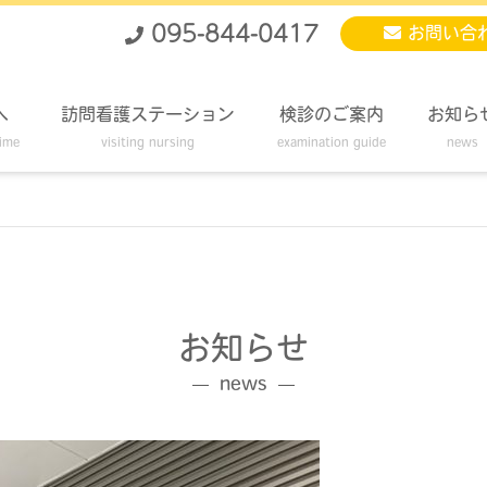
095-844-0417
お問い合
へ
訪問看護ステーション
検診のご案内
お知ら
time
visiting nursing
examination guide
news
お知らせ
news