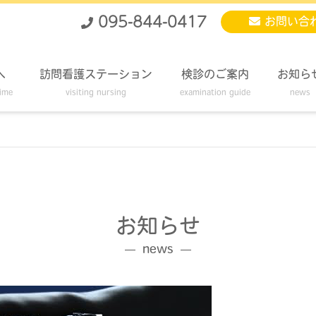
095-844-0417
お問い合
へ
訪問看護ステーション
検診のご案内
お知ら
time
visiting nursing
examination guide
news
お知らせ
news